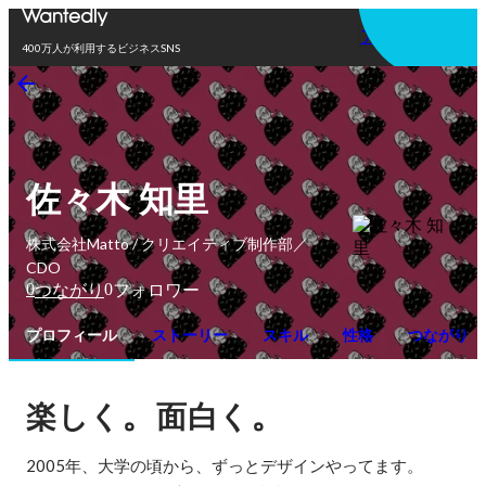
アプリを使う
400万人が利用するビジネスSNS
佐々木 知里
株式会社Matto / クリエイティブ制作部／
CDO
0
0
つながり
フォロワー
プロフィール
ストーリー
スキル
性格
つながり
。
。
楽しく
面白く
2005年、大学の頃から、ずっとデザインやってます。
