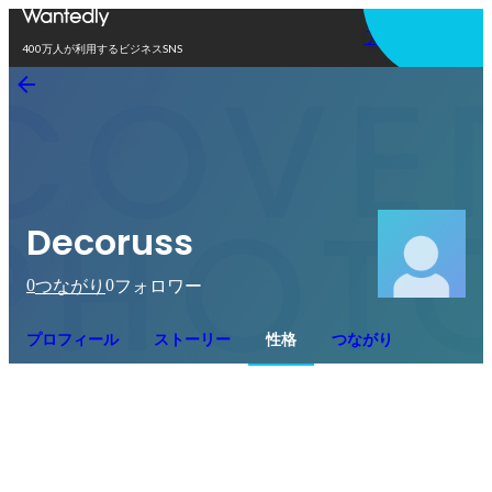
アプリを使う
400万人が利用するビジネスSNS
Decoruss
0
0
つながり
フォロワー
プロフィール
ストーリー
性格
つながり