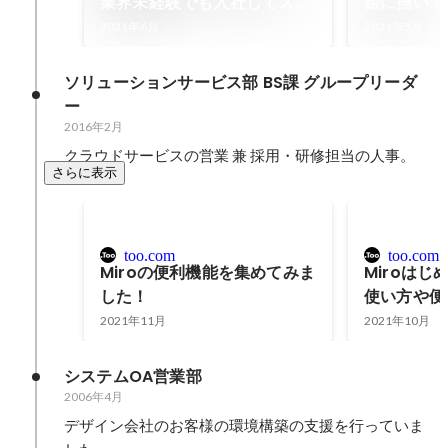
業界未経験でも入社してスグ
絵に描いて
に活躍している竹田さん〜
2021年6月
2021年5月
ソリューションサービス部 BS課 グループリーダ
ー 
2016年2月
クラウドサービスの営業 兼 採用・研修担当の人事。
さらに表示
too.com
too.com
Miroの便利機能を集めてみま
Miroは
した！
使い方や便
説
2021年11月
2021年10月
システムOA営業部
2006年4月
デザイン会社のお客様の環境構築の支援を行っていま