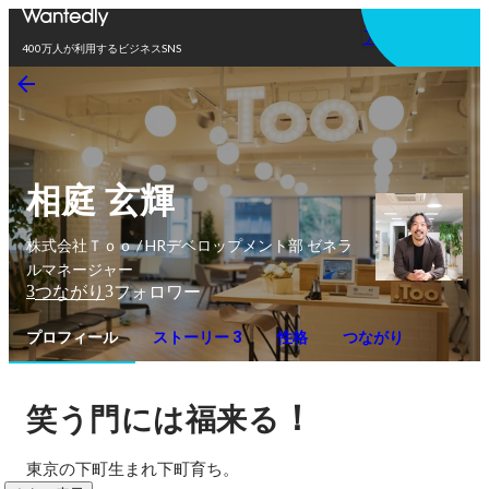
アプリを使う
400万人が利用するビジネスSNS
相庭 玄輝
株式会社Ｔｏｏ / HRデベロップメント部 ゼネラ
ルマネージャー
3
3
つながり
フォロワー
プロフィール
ストーリー 3
性格
つながり
！
笑う門には福来る
東京の下町生まれ下町育ち。