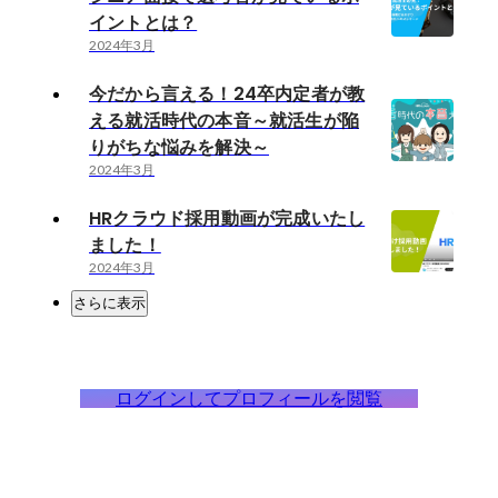
イントとは？
2024年3月
今だから言える！24卒内定者が教
える就活時代の本音～就活生が陥
りがちな悩みを解決～
2024年3月
HRクラウド採用動画が完成いたし
ました！
2024年3月
さらに表示
ログインしてプロフィールを閲覧