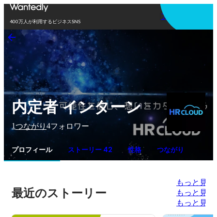
アプリを使う
400万人が利用するビジネスSNS
内定者 インターン
1
4
つながり
フォロワー
プロフィール
ストーリー 42
性格
つながり
もっと見る
最近のストーリー
もっと見る
もっと見る