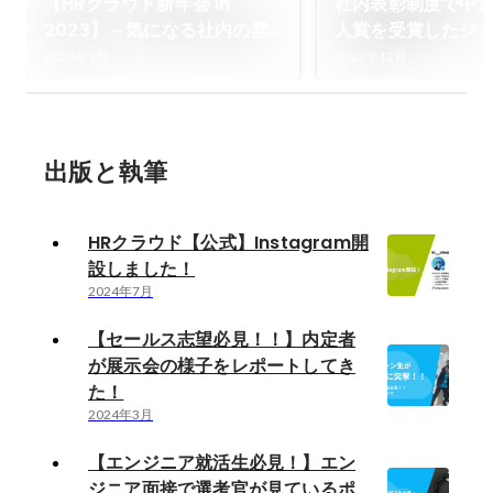
【HRクラウド新年会 in
社内表彰制度で中
2023】～気になる社内の雰
人賞を受賞したジ
囲気をお届けします！～
ンググループの川
2023年1月
2023年12月
ンタビュー！
出版と執筆
HRクラウド【公式】Instagram開
設しました！
2024年7月
【セールス志望必見！！】内定者
が展示会の様子をレポートしてき
た！
2024年3月
【エンジニア就活生必見！】エン
ジニア面接で選考官が見ているポ