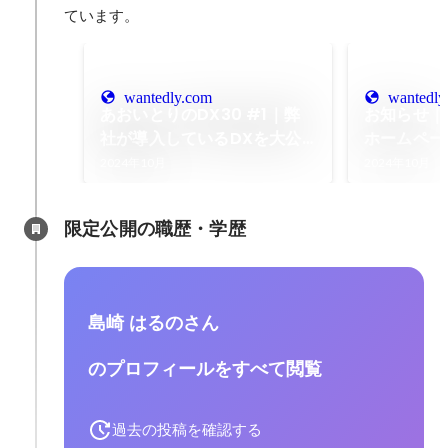
ています。
wantedly.com
wantedly
あおいとりのDX30 #1｜弊
お知らせ｜
社が導入しているDXを大公
ホームペー
開！
した！
2024年10月
2024年10月
限定公開の職歴・学歴
島崎 はるのさん
のプロフィールをすべて閲覧
過去の投稿を確認する