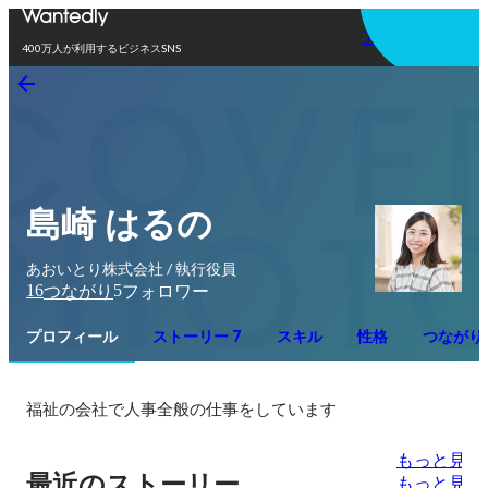
アプリを使う
400万人が利用するビジネスSNS
島崎 はるの
あおいとり株式会社 / 執行役員
16
5
つながり
フォロワー
プロフィール
ストーリー 7
スキル
性格
つながり
福祉の会社で人事全般の仕事をしています
もっと見る
最近のストーリー
もっと見る