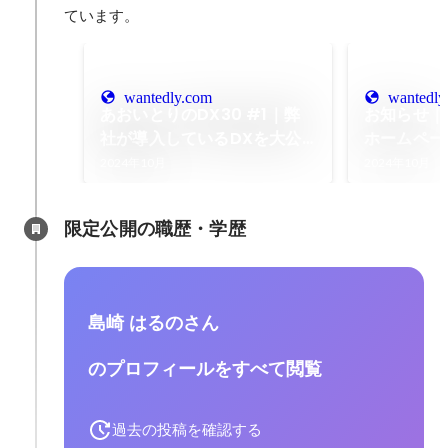
ています。
wantedly.com
wantedly
あおいとりのDX30 #1｜弊
お知らせ｜
社が導入しているDXを大公
ホームペー
開！
した！
2024年10月
2024年10月
限定公開の職歴・学歴
島崎 はるのさん
のプロフィールをすべて閲覧
過去の投稿を確認する