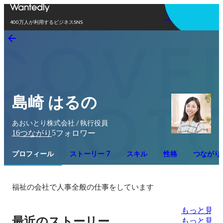
アプリを使う
400万人が利用するビジネスSNS
島崎 はるの
あおいとり株式会社 / 執行役員
16
5
つながり
フォロワー
プロフィール
ストーリー 7
スキル
性格
つながり
福祉の会社で人事全般の仕事をしています
もっと見る
最近のストーリー
もっと見る