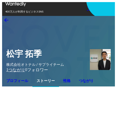
アプリを使う
400万人が利用するビジネスSNS
松宇 拓季
株式会社オトナル / サプライチーム
1
0
つながり
フォロワー
プロフィール
ストーリー
性格
つながり