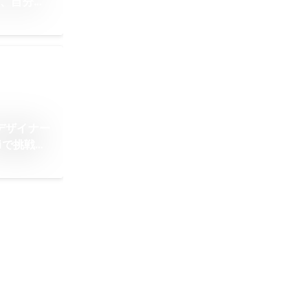
た、自分ら
デザイナー
iで挑戦と