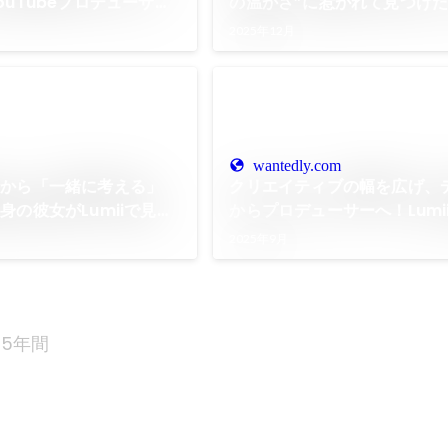
ouTubeプロデューサー
の温かさ”に惹かれて見つけ
を原動力に歩んできたキャ
しく働ける場所
2025年12月
wantedly.com
」から「一緒に考える」
クリエイティブの幅を広げ、
身の彼女がLumiiで見つ
からプロデューサーへ！Lumi
たち
成長を実感した最初の1カ月
2025年9月
5年間