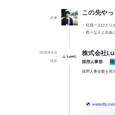
この先やっ
未来
・社員一人ひとり
・色々な人と出会
株式会社Lum
2025年6月
-
現在
採用人事部　
現
採用人事全般を担
wantedly.com
ワクワクする方