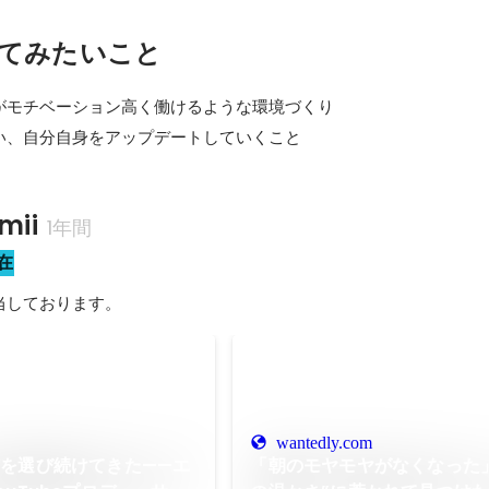
てみたいこと
がモチベーション高く働けるような環境づくり

い、自分自身をアップデートしていくこと
ii
1年間
在
当しております。
wantedly.com
を選び続けてきた——エ
「朝のモヤモヤがなくなった」