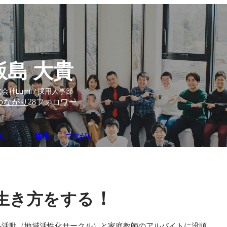
飯島 大貴
会社Lumii / 採用人事部
28
つながり
フォロワー
リー 5
性格
つながり
！
生き方をする
ル活動（地域活性化サークル）と家庭教師のアルバイトに没頭。