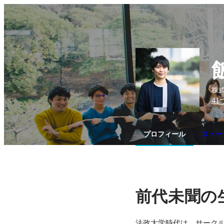
株式
41
プロフィール
ストー
前代未聞の
法政大学時代は、サーク