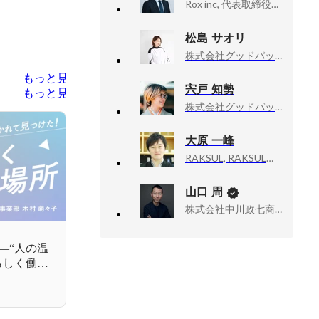
Rox inc, 代表取締役 CEO / CMO
松島 サオリ
株式会社グッドパッチ, 人事グループマネージャー
もっと見る
宍戸 知勢
もっと見る
株式会社グッドパッチ, PeopleEmpowermentOffice 中途採用担当
大原 一峰
RAKSUL, RAKSUL事業 HRBP・人事部長
山口 周
株式会社中川政七商店, 社外取締役
—“人の温
らしく働け