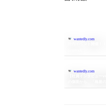
wantedly.com
社内イベント開催！！
2018年9月
wantedly.com
【社員インタビューvo
の側面から、「格差
挑戦していきたい