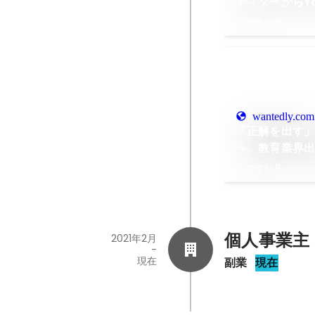
ディターからY
へ！"楽しい"
2025年12月
リア
wantedly.com
「正解を出す
へ。教育業界出
けた成長のか
2025年11月
個人事業主
2021年2月
-
現在
副業
現在