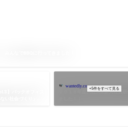
 みんなでBBQに行ってきました！
wantedly.com
+5件をすべて見る
l.3】バックオフィス
２０１８年度入社式&新入社員研
のない社会づくり」に
ました！！