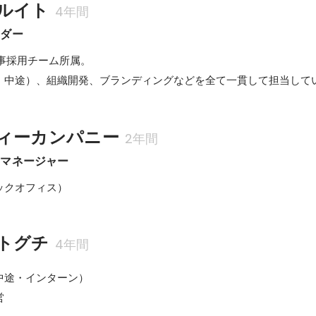
ルイト
4年間
ーダー
事採用チーム所属。

・中途）、組織開発、ブランディングなどを全て一貫して担当して
ィーカンパニー
2年間
　マネージャー
ックオフィス）
トグチ
4年間
途・インターン）

営