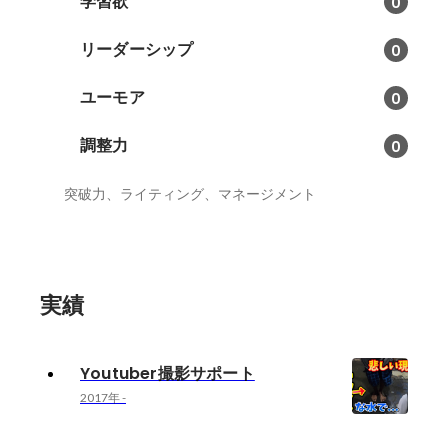
学習欲
0
リーダーシップ
0
ユーモア
0
調整力
0
突破力、ライティング、マネージメント
実績
Youtuber撮影サポート
2017年
-