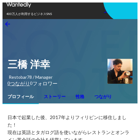
アプリを使う
400万人が利用するビジネスSNS
三橋 洋幸
Restobar78 / Manager
0
0
つながり
フォロワー
プロフィール
ストーリー
性格
つながり
日本で起業した後、2017年よりフィリピンに移住しまし
た！

現在は英語とタガログ語を使いながらレストランとオンラ
イン英会話の会社を経営しています。
