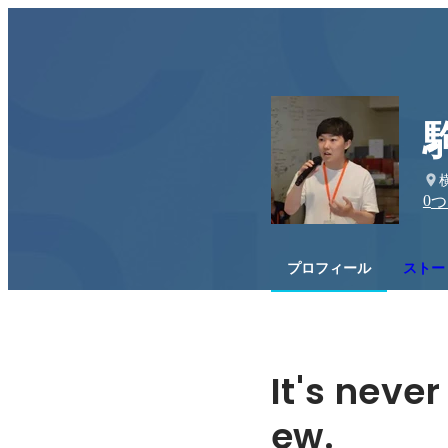
0
つ
プロフィール
ストー
It's never
ew.