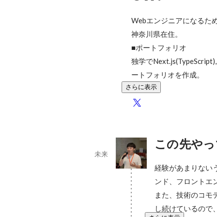
Webエンジニアになるため
神奈川県在住。

■ポートフォリオ

独学でNext.js(TypeScript),
ートフォリオを作成。
さらに表示
この先やっ
未来
経験があまりない
ンド、フロントエ
また、技術のコモ
し続けているので