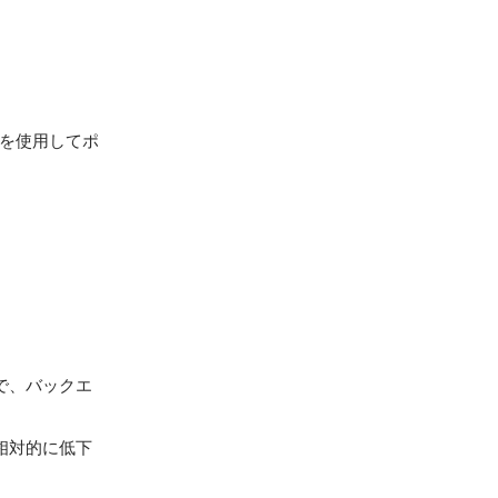
raformを使用してポ
で、バックエ
相対的に低下