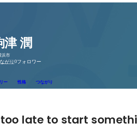
駒津 潤
横浜市
0
ながり
フォロワー
リー
性格
つながり
 too late to start someth