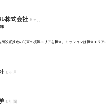
ル株式会社
8ヶ月
本部
地局設置推進の関東の横浜エリアを担当。ミッションは担当エリア
社
6ヶ月
学
6年間