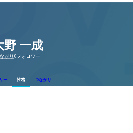
大野 一成
0
ながり
フォロワー
リー
性格
つながり