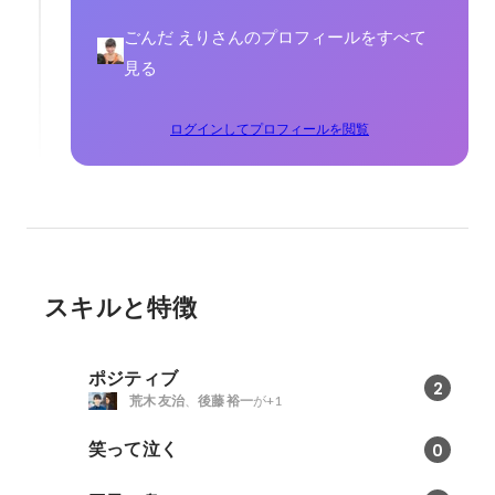
ごんだ えりさんのプロフィールをすべて
見る
ログインしてプロフィールを閲覧
スキルと特徴
ポジティブ
2
荒木 友治
、
後藤 裕一
が+1
笑って泣く
0