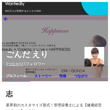
アプリを使う
400万人が利用するビジネスSNS
ごんだ えり
5
5
つながり
フォロワー
プロフィール
ストーリー
性格
つながり
志
業界初のカスタマイズ形式！管理栄養士による【健康経営