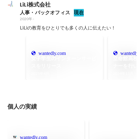
LiLi株式会社
人事・バックオフィス
現在
2020年
-
LiLiの教育をひとりでも多くの人に伝えたい！
wantedly.com
wantedly
女子学生のインターンサービ
立命館高校
スをリリース
ナーを行い
2025年4月
2024年11月
個人の実績
wantedly.com