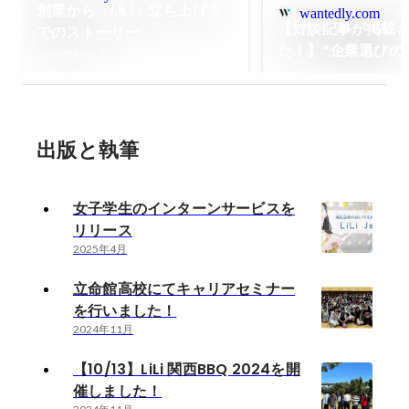
創業から「LiLi」立ち上げま
wantedly.com
【対談記事が掲載
でのストーリー
た！】“企業選びの
2021年10月
想の自分に近づけ
長し続ける姿勢が
成の鍵”
出版と執筆
女子学生のインターンサービスを
リリース
2025年4月
立命館高校にてキャリアセミナー
を行いました！
2024年11月
【10/13】LiLi 関西BBQ 2024を開
催しました！