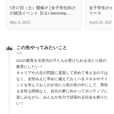
5月17日（土）開催🎉│女子学生向け
女子学生のイ
の就活イベント【LiLi Internship
リース
EXPO for women】を開催します！
May 4, 2025
April 29, 2025
この先やってみたいこと
未来
LiLiの教育を次世代の子たちが受けられる当たり前の
教育にしたい！

キャリアや人生の問題に直面して初めて考えるのでは
なく、女性ゆえに早めに備えておくべきスキルやマイ
ンドを学んでおくのが当たり前の世の中にして、男性
も女性も関係なく、自分の夢に向かってポジティブに
楽しみながら、みんなが全力で頑張れる社会を創りた
い！