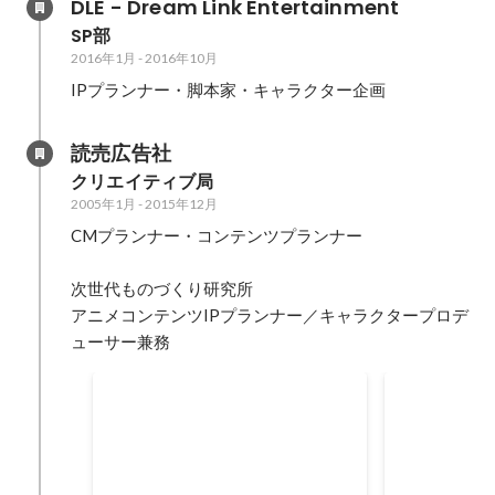
DLE - Dream Link Entertainment
SP部
2016年1月
-
2016年10月
IPプランナー・脚本家・キャラクター企画
読売広告社
クリエイティブ局  
2005年1月
-
2015年12月
CMプランナー・コンテンツプランナー

次世代ものづくり研究所

アニメコンテンツIPプランナー／キャラクタープロデ
ューサー兼務
WIRED CREATIVE HACK
Brain Onli
AWARD ファイナリスト
査員特別賞
2014年10月
2014年4月