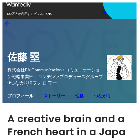
アプリを使う
400万人が利用するビジネスSNS
佐藤 塁
株式会社PA Communication / コミュニケーショ
ン戦略事業部 コンテンツプロデュースグルーブ
0
0
つながり
フォロワー
プロフィール
ストーリー
性格
つながり
A creative brain and a 
French heart in a Japa