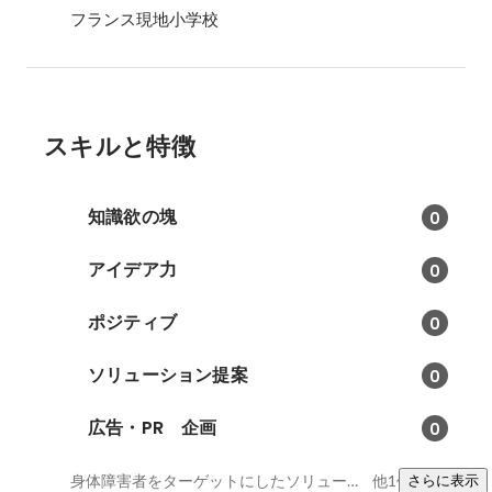
フランス現地小学校
スキルと特徴
知識欲の塊
0
アイデア力
0
ポジティブ
0
ソリューション提案
0
広告・PR 企画
0
身体障害者をターゲットにしたソリューション提案、IP（キャラクター）を使ったソリューション提案、日仏英
他1件
さらに表示