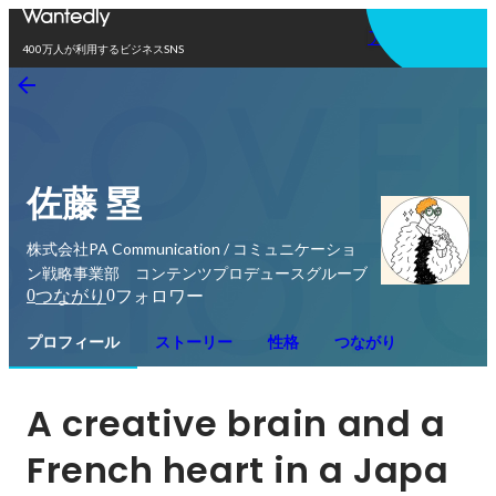
アプリを使う
400万人が利用するビジネスSNS
佐藤 塁
株式会社PA Communication / コミュニケーショ
ン戦略事業部 コンテンツプロデュースグルーブ
0
0
つながり
フォロワー
プロフィール
ストーリー
性格
つながり
A creative brain and a 
French heart in a Japa