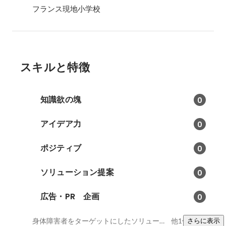
フランス現地小学校
スキルと特徴
知識欲の塊
0
アイデア力
0
ポジティブ
0
ソリューション提案
0
広告・PR 企画
0
身体障害者をターゲットにしたソリューション提案、IP（キャラクター）を使ったソリューション提案、日仏英
他1件
さらに表示