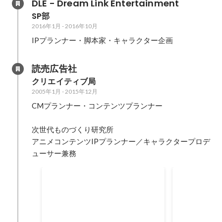
DLE - Dream Link Entertainment
SP部
2016年1月
-
2016年10月
IPプランナー・脚本家・キャラクター企画
読売広告社
クリエイティブ局  
2005年1月
-
2015年12月
CMプランナー・コンテンツプランナー

次世代ものづくり研究所

アニメコンテンツIPプランナー／キャラクタープロデ
ューサー兼務
WIRED CREATIVE HACK
Brain Onli
AWARD ファイナリスト
査員特別賞
2014年10月
2014年4月