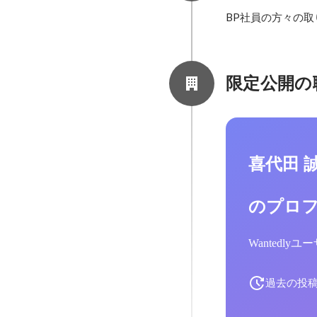
BP社員の方々の
限定公開の
喜代田 
のプロ
Wantedl
過去の投