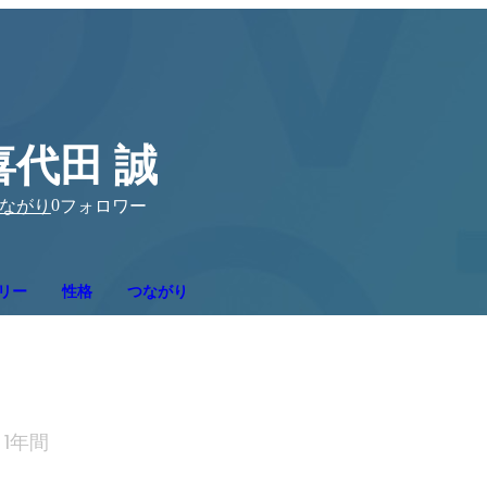
喜代田 誠
0
ながり
フォロワー
リー
性格
つながり
1年間