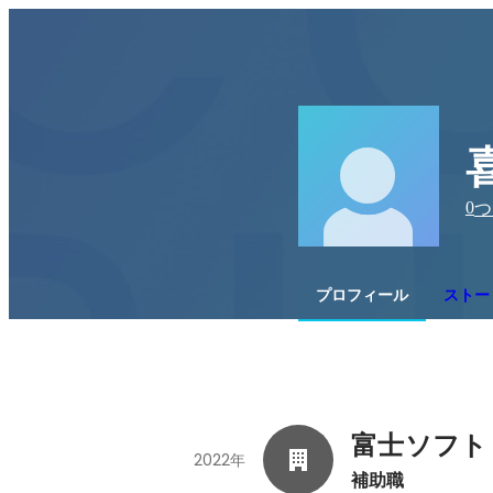
0
つ
プロフィール
ストー
富士ソフト
2022年
補助職