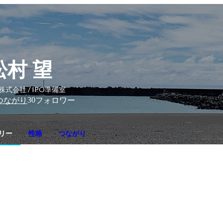
松村 望
y株式会社 / IPO準備室
30
つながり
フォロワー
リー
性格
つながり