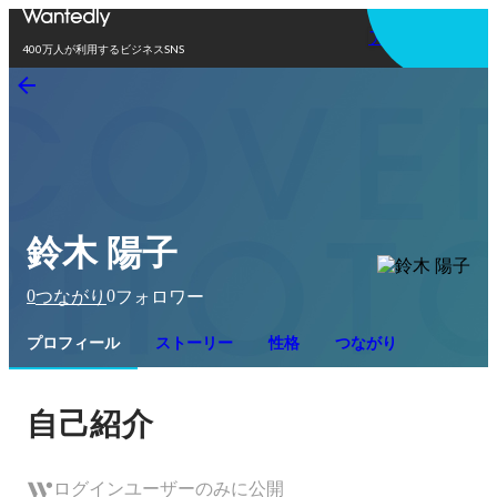
アプリを使う
400万人が利用するビジネスSNS
鈴木 陽子
0
0
つながり
フォロワー
プロフィール
ストーリー
性格
つながり
自己紹介
ログインユーザーのみに公開