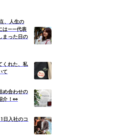
岐点、人生の
には——代表
しまった日の
てくれた、私
いて
詰め合わせの
介！👀
1日入社のコ