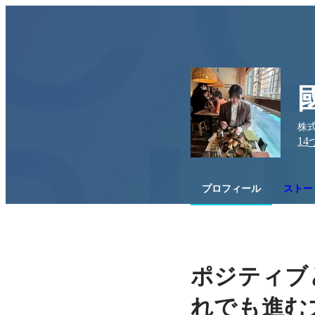
株
14
プロフィール
ストー
ポジティブ
れでも進む