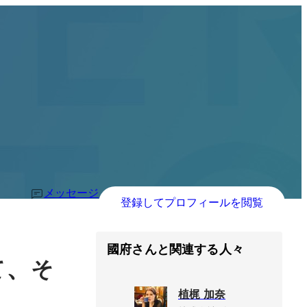
メッセージ
登録してプロフィールを閲覧
國府さんと関連する人々
、
て
そ
植梶 加奈