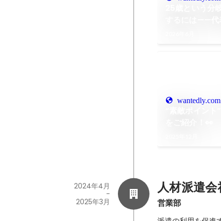
25歳という分
するには——代
た日のはなし
2026年6月
wantedly.com
“素敵ポイント
をご紹介！👀
2025年12月
人材派遣会
2024年4月
-
2025年3月
営業部
派遣の利用を促進す