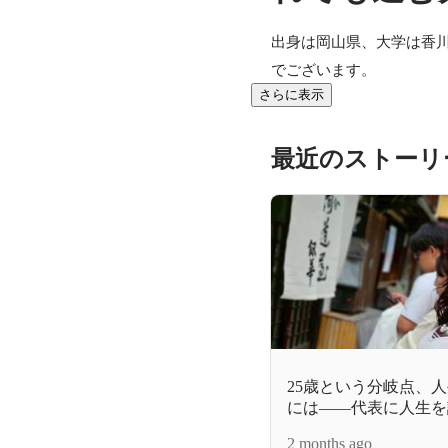
出身は岡山県、大学は香
でございます。
さらに表示
最近のストーリ
25歳という分岐点、
には——代表に人生を
はなし
2 months ago