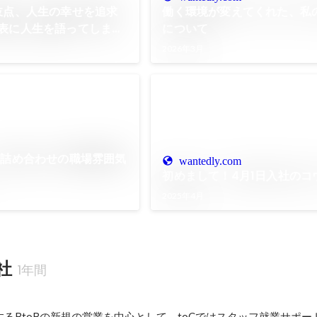
岐点、人生の幸せを追求
働く環境が変えてくれた、私
表に人生を語ってしまっ
について
2026年3月
”詰め合わせの職場雰囲気
wantedly.com
初めまして！4月1日入社のコ
2025年4月
社
1年間
るBtoBの新規の営業を中心として、toCではスタッフ就業サポー