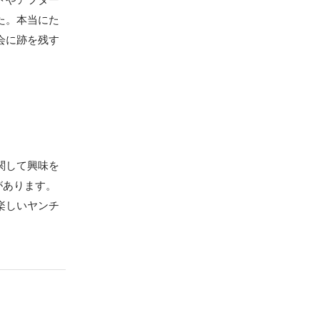
た。本当にた
会に跡を残す
関して興味を
あります。

楽しいヤンチ