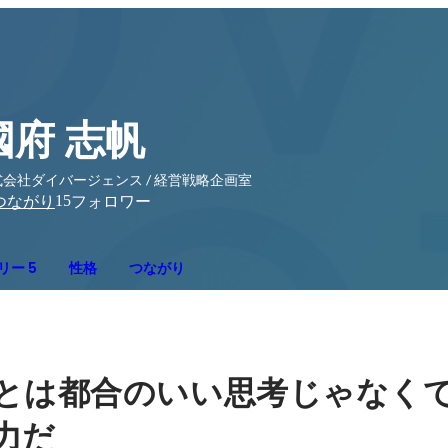
國府 志帆
式会社ダイバージェンス / 経営戦略企画室
15
つながり
フォロワー
リー 5
性格
つながり
とは都合のいい思考じゃなく
力だ