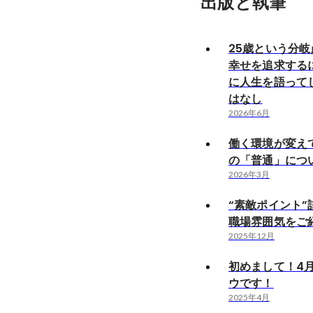
出版と執筆
25歳という分
幸せを追求する
に人生を語って
はなし
2026年6月
働く環境が変え
の「普通」につ
2026年3月
“素敵ポイント”
職場雰囲気をご紹
2025年12月
初めまして！4月
ウです！
2025年4月