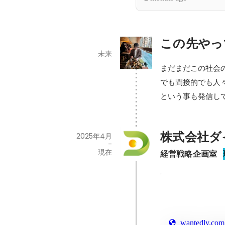
この先やっ
未来
まだまだこの社会
でも間接的でも人
という事も発信し
株式会社ダ
2025年4月
-
現在
経営戦略企画室
wantedly.com