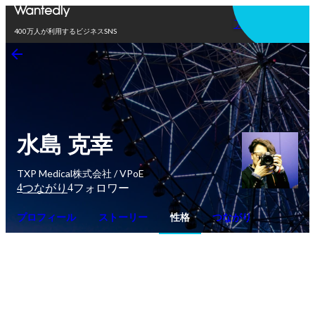
アプリを使う
400万人が利用するビジネスSNS
水島 克幸
TXP Medical株式会社 / VPoE
4
4
つながり
フォロワー
プロフィール
ストーリー
性格
つながり