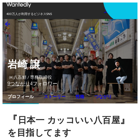
アプリを使う
400万人が利用するビジネスSNS
岩崎 譲
㈱八百鮮 / 専務取締役
9
4
つながり
フォロワー
プロフィール
ストーリー
性格
つながり
『
』
日本一
カッコいい八百屋
を目指してます