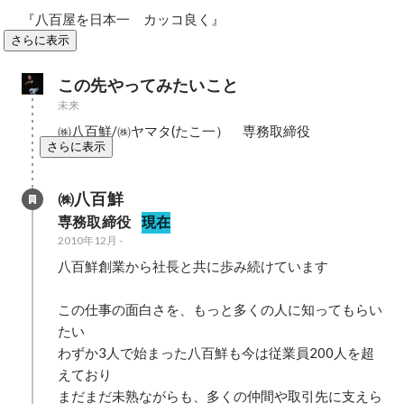
『八百屋を日本一　カッコ良く』
さらに表示
この先やってみたいこと
未来
㈱八百鮮/㈱ヤマタ(たこ一）　専務取締役
さらに表示
㈱八百鮮
専務取締役
現在
2010年12月
-
八百鮮創業から社長と共に歩み続けています

この仕事の面白さを、もっと多くの人に知ってもらい
たい

わずか3人で始まった八百鮮も今は従業員200人を超
えており

まだまだ未熟ながらも、多くの仲間や取引先に支えら