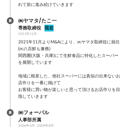
れて前に進み続けていきます
㈱ヤマタ/たこ一
専務取締役
現在
2021年11月
-
2021年11月よりM&Aにより、㈱ヤマタ取締役に就任
(㈱八百鮮も兼務)

関西圏(大阪・兵庫)にて生鮮食品に特化したスーパー
を展開しています

地域に根差した、他社スーパーには真似の出来ないお
店作りを一番に掲げて

お客様に買い物が楽しいと思って頂けるお店作りを目
指していきます
㈱フォーバル
人事部所属
2006年4月
-
2009年8月