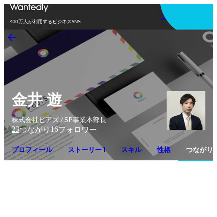
アプリを使う
400万人が利用するビジネスSNS
金井 遊
株式会社ピアズ / SP事業本部長
23
16
つながり
フォロワー
プロフィール
ストーリー 1
スキル
性格
つながり