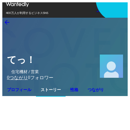
アプリを使う
400万人が利用するビジネスSNS
てっ！
住宅機材 / 営業
0
0
つながり
フォロワー
プロフィール
ストーリー
性格
つながり