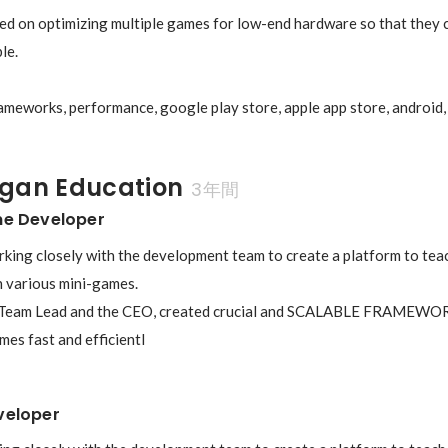
d on optimizing multiple games for low-end hardware so that they ca
.   

ameworks, performance, google play store, apple app store, android, 
gan Education
3年間
me Developer
ing closely with the development team to create a platform to teach
 various mini-games.

e Team Lead and the CEO, created crucial and SCALABLE FRAMEW
mes fast and efficientl
veloper