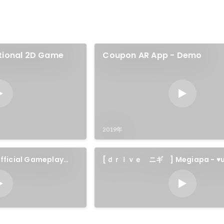
tional 2D Game
Coupon AR App - Demo
2019年
fficial Gameplay
[ｄｒｉｖｅ ニギ゠] Megiapa - ♥u
Music Video