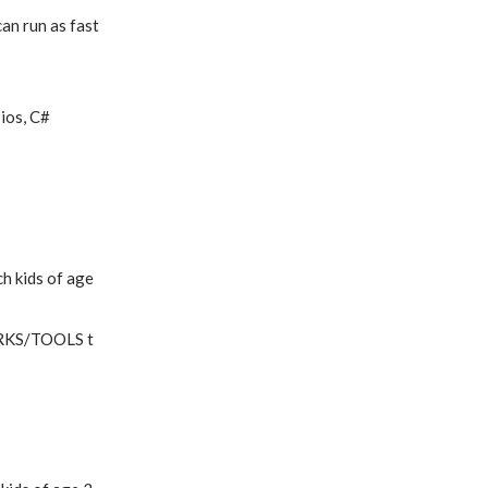
n run as fast 
ios, C#
 kids of age 
ORKS/TOOLS t