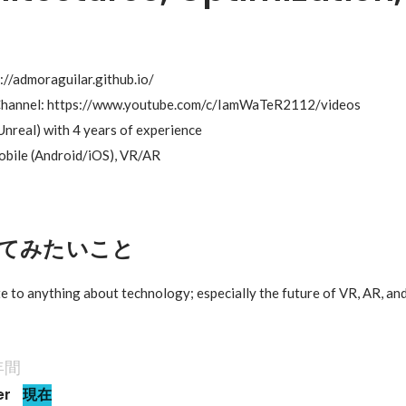
//admoraguilar.github.io/

hannel: https://www.youtube.com/c/IamWaTeR2112/videos

nreal) with 4 years of experience

obile (Android/iOS), VR/AR
てみたいこと
te to anything about technology; especially the future of VR, AR, and
年間
er
現在