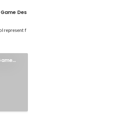
in Game Des
l represent f
 Game