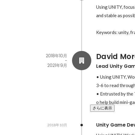
Using UNITY, focuse
and stable as possible
Keywords: unity, fr
David Mor
2018年10月
-
2021年9月
Lead Unity Ga
• Using UNITY, Work
3-6 to read through
• Entrusted by th
o help build mini-ga
さらに表示
Unity Game De
2018年10月