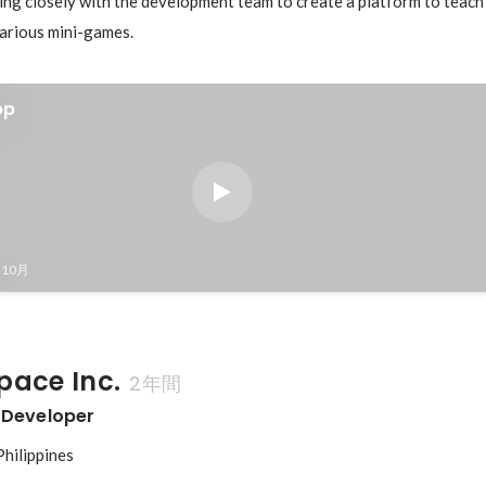
g closely with the development team to create a platform to teach 
various mini-games.
pp
年10月
ace Inc.
2年間
 Developer
Philippines