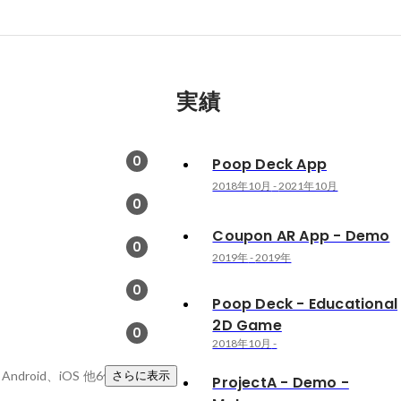
実績
0
Poop Deck App
2018年10月
-
2021年10月
0
Coupon AR App - Demo
0
2019年
-
2019年
0
Poop Deck - Educational
2D Game
0
2018年10月
-
、Android、iOS
他6件
さらに表示
ProjectA - Demo -