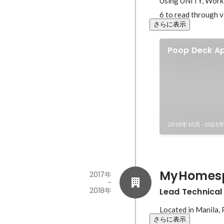
Using UNITY, Workin
6 to read through 
さらに表示
Poop Deck A
2018年10月
-
2021
MyHomesp
2017年
-
2018年
Lead Technical
Located in Manila, 
さらに表示