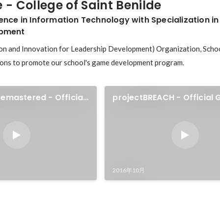
e - College of Saint Benilde
ience in Information Technology with Specialization 
opment
 and Innovation for Leadership Development) Organization, Schoo
ons to promote our school's game development program.
emastered - Official
projectBREACH - Official
iler
Trailer
2016年10月