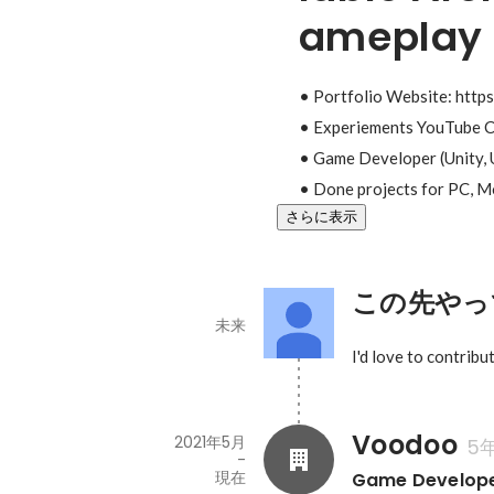
ameplay
• Portfolio Website: https:
• Experiements YouTube C
• Game Developer (Unity, U
• Done projects for PC, M
さらに表示
この先やっ
未来
I'd love to contribu
Voodoo
2021年5月
5
-
現在
Game Develop