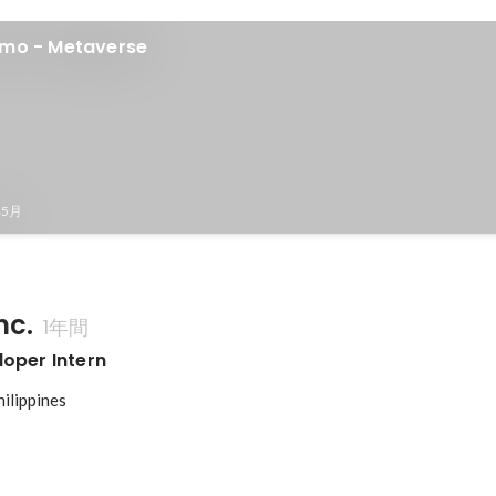
emo - Metaverse
年5月
nc.
1年間
loper Intern
hilippines