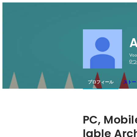
A
Voo
0
つ
プロフィール
ストー
PC, Mobil
lable Arc