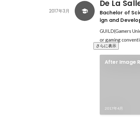
De La Sall
2017年3月
Bachelor of Sc
ign and Devel
GUILD(Gamers Union
or gaming conventi
さらに表示
After Image R
Gameplay Tra
2017年4月