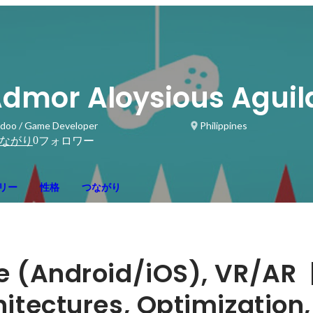
dmor Aloysious Aguil
doo / Game Developer
Philippines
0
ながり
フォロワー
リー
性格
つながり
e (Android/iOS), VR/AR  
hitectures, Optimization, 