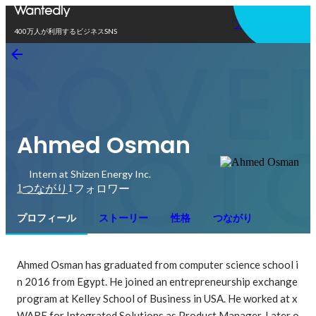
アプリを使う
400万人が利用するビジネスSNS
Ahmed Osman
Intern at Shizen Energy Inc.
1
1
つながり
フォロワー
プロフィール
ストーリー
性格
つながり
Ahmed Osman has graduated from computer science school i
n 2016 from Egypt. He joined an entrepreneurship exchange 
program at Kelley School of Business in USA. He worked at x
WARE for Integrated Solutions as Product Manager. Later o