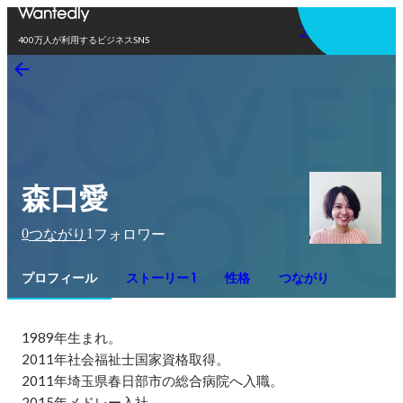
アプリを使う
400万人が利用するビジネスSNS
森口愛
0
1
つながり
フォロワー
プロフィール
ストーリー 1
性格
つながり
1989年生まれ。

2011年社会福祉士国家資格取得。

2011年埼玉県春日部市の総合病院へ入職。

2015年メドレー入社。
