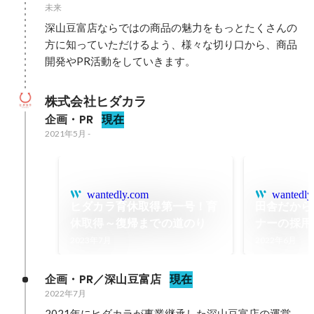
未来
深山豆富店ならではの商品の魅力をもっとたくさんの
方に知っていただけるよう、様々な切り口から、商品
開発やPR活動をしていきます。
株式会社ヒダカラ
企画・PR
現在
2021年5月
-
wantedly.com
wantedly
ヒダカラ育休取得第一号！育
田舎だから
休取得～復帰までの道のり
ナーの採用
2023年7月
2022年6月
企画・PR／深山豆富店
現在
2022年7月
2021年にヒダカラが事業継承した深山豆富店の運営