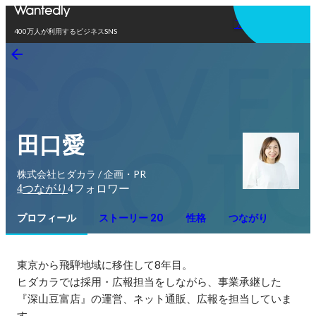
アプリを使う
400万人が利用するビジネスSNS
田口愛
株式会社ヒダカラ / 企画・PR
4
4
つながり
フォロワー
プロフィール
ストーリー 20
性格
つながり
東京から飛騨地域に移住して8年目。

ヒダカラでは採用・広報担当をしながら、事業承継した
『深山豆富店』の運営、ネット通販、広報を担当していま
す。