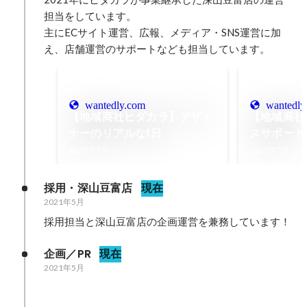
担当をしています。

主にECサイト運営、広報、メディア・SNS運営に加
え、店舗運営のサポートなども担当しています。
wantedly.com
wantedly
【地域商社ヒダカラ】デザイ
【地域商社
ナーのリアルな1日
スサポート
2025年7月
2025年7月
採用・深山豆富店
現在
2021年5月
採用担当と深山豆富店の企画運営を兼務しています！
企画／PR
現在
2021年5月