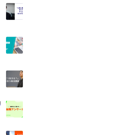
？
講
M
ー