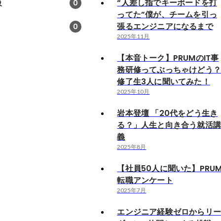
級
“人差し指でキーボードを打
0
ってた”僕が、チームを引っ
張るエンジニアになるまで
0
2025年11月
【本音トーク】PRUMのIT事
務研修ってぶっちゃけどう
修了生3人に聞いてみた！
2025年10月
岩本登壇 「20代をどう生き
る？」人生と向き合う就活
義
2025年8月
【社員50人に聞いた】PRU
転職アンケート
2025年7月
エンジニア経験ゼロからリ