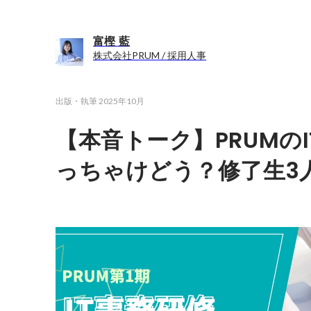
富樫 藍
株式会社PRUM / 採用人事
出版・執筆
2025年10月
【本音トーク】PRUMの
っちゃけどう？修了生3