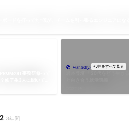
ーボードを打ってた”僕が、チームを引っ張るエンジニアにな
+3件をすべて見る
wantedly.com
PRUMのIT事務研修って
岩本登壇 「20代をどう生き
？修了生3人に聞いてみ
と向き合う就活講義
2025年8月
2
3年間