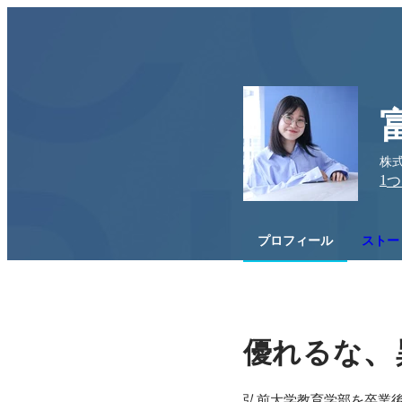
株式
1
つ
プロフィール
ストー
、
優れるな
弘前大学教育学部を卒業後