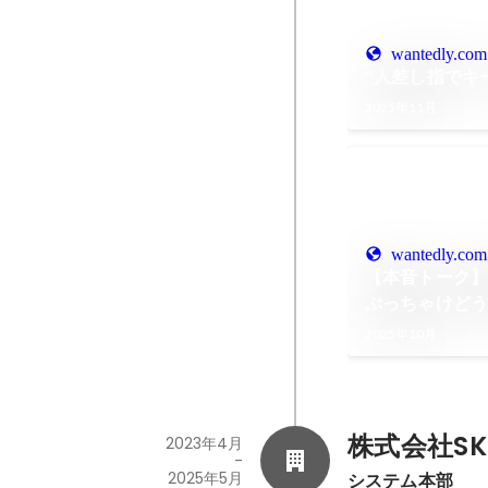
wantedly.com
“人差し指でキ
2025年11月
wantedly.com
【本音トーク】
ぶっちゃけどう
た！
2025年10月
株式会社SK
2023年4月
-
2025年5月
システム本部