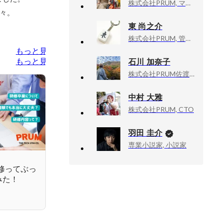
株式会社PRUM, マネージャー / 人事 / 採用 / 営業
々。
東 尚之介
株式会社PRUM, 管理部 部長
もっと見る
石川 加奈子
もっと見る
株式会社PRUM佐渡, 人事・総務
中村 大雅
株式会社PRUM, CTO
羽田 圭介
専業小説家, 小説家
研修ってぶっ
みた！