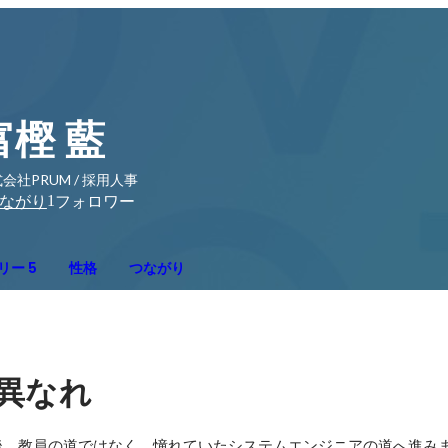
富樫 藍
会社PRUM / 採用人事
1
ながり
フォロワー
リー 5
性格
つながり
異なれ
、教員の道ではなく、憧れていたシステムエンジニアの道へ進みま