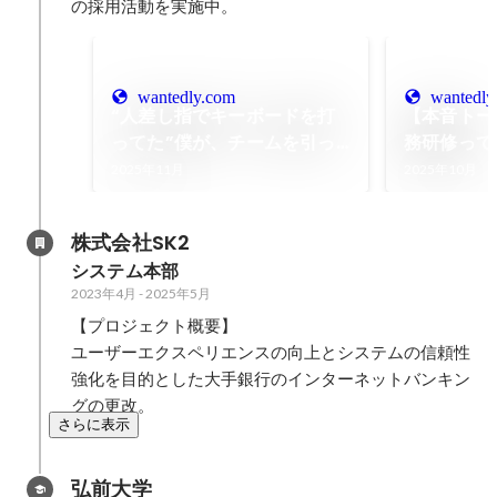
の採用活動を実施中。
wantedly.com
wantedly
“人差し指でキーボードを打
【本音トーク
ってた”僕が、チームを引っ
務研修って
張るエンジニアになるまで
修了生3人
2025年11月
2025年10月
株式会社SK2
システム本部
2023年4月
-
2025年5月
【プロジェクト概要】 

ユーザーエクスペリエンスの向上とシステムの信頼性
強化を目的とした大手銀行のインターネットバンキン
グの更改。 
さらに表示
弘前大学