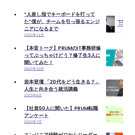
“人差し指でキーボードを打って
た”僕が、チームを引っ張るエンジ
ニアになるまで
2025年11月
【本音トーク】PRUMのIT事務研修
ってぶっちゃけどう？修了生3人に
聞いてみた！
2025年10月
岩本登壇 「20代をどう生きる？」
人生と向き合う就活講義
2025年8月
【社員50人に聞いた】PRUM転職
アンケート
2025年7月
エンジニア経験ゼロからリーダー