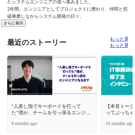
たシステムエンジニアの道へ進みました。

2年間、エンジニアとしてプロジェクトに携わり、仲間と切
磋琢磨しながらシステム開発の日々。
さらに表示
もっと見る
最近のストーリー
もっと見る
“人差し指でキーボードを打って
【本音トーク
た”僕が、チームを引っ張るエンジニ
ってぶっちゃ
アになるまで
いてみた！
9 months ago
10 months ago