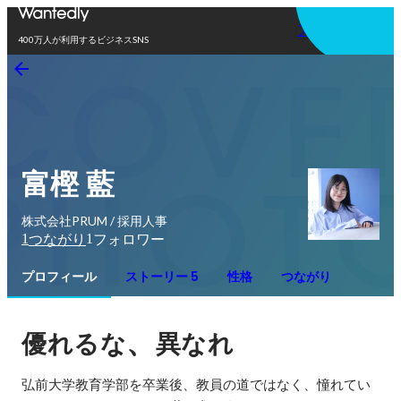
アプリを使う
400万人が利用するビジネスSNS
富樫 藍
株式会社PRUM / 採用人事
1
1
つながり
フォロワー
プロフィール
ストーリー 5
性格
つながり
、
優れるな
異なれ
弘前大学教育学部を卒業後、教員の道ではなく、憧れてい