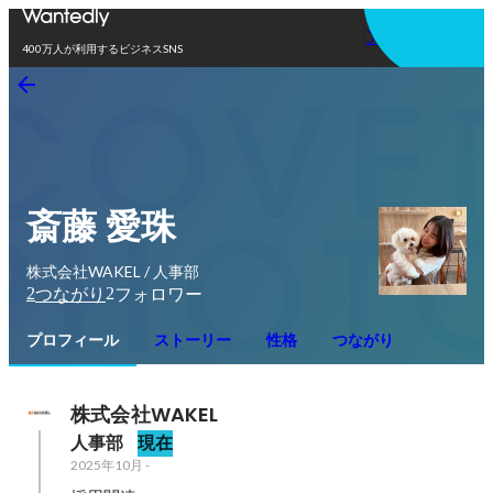
アプリを使う
400万人が利用するビジネスSNS
斎藤 愛珠
株式会社WAKEL / 人事部
2
2
つながり
フォロワー
プロフィール
ストーリー
性格
つながり
株式会社WAKEL
人事部
現在
2025年10月
-