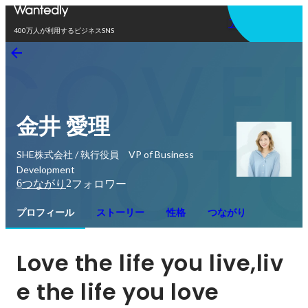
アプリを使う
400万人が利用するビジネスSNS
金井 愛理
SHE株式会社 / 執行役員 VP of Business
Development
6
2
つながり
フォロワー
プロフィール
ストーリー
性格
つながり
Love the life you live,liv
e the life you love