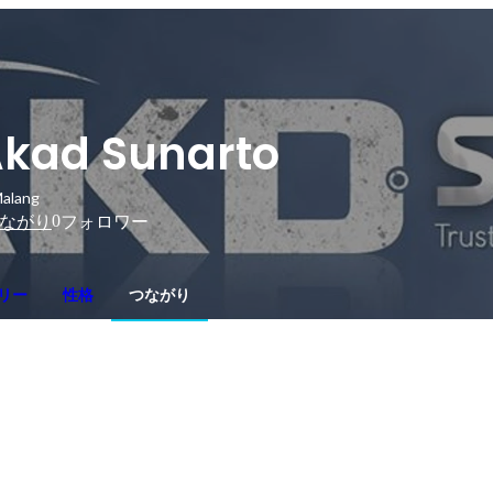
kad Sunarto
alang
0
ながり
フォロワー
リー
性格
つながり