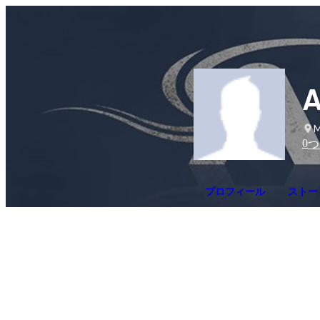
A
M
0
つ
プロフィール
ストー