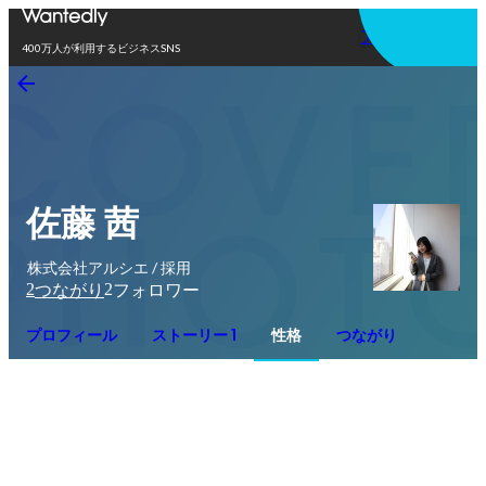
アプリを使う
400万人が利用するビジネスSNS
佐藤 茜
株式会社アルシエ / 採用
2
2
つながり
フォロワー
プロフィール
ストーリー 1
性格
つながり