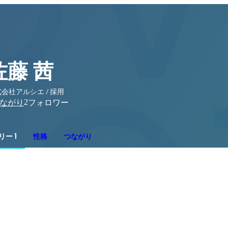
佐藤 茜
会社アルシエ / 採用
2
ながり
フォロワー
ー 1
性格
つながり