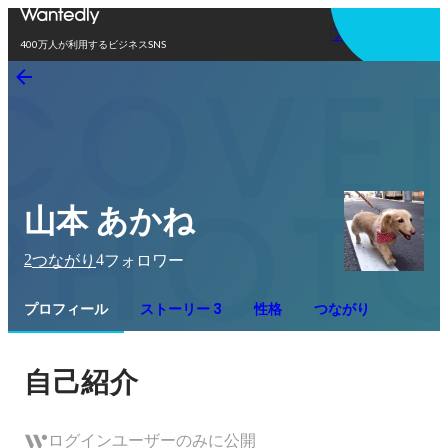
アプリを使う
400万人が利用するビジネスSNS
山本 あかね
2
4
つながり
フォロワー
プロフィール
ストーリー 3
性格
つながり
自己紹介
ログインユーザーのみに公開