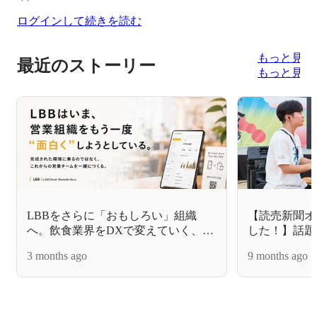
ログインして続きを読む
もっと見る
最近のストーリー
もっと見る
LBBをさらに「おもしろい」組織
【読売新聞オ
へ。飲食業界をDXで変えていく、コ
した！】話題
ンサルタントへの想い
EXPO2025」
3 months ago
9 months ago
挑戦。