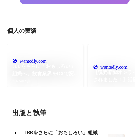
個人の実績
wantedly.com
LBBをさらに「おもしろい」
wantedly.com
【読売新聞オンラ
組織へ。飲食業界をDXで変
されました！】話
えていく、コンサルタントへ
2026年5月
グルメEXPO202
の想い
た、L.B.B.cloud
出版と執筆
LBBをさらに「おもしろい」組織