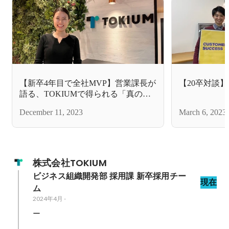
【新卒4年目で全社MVP】営業課長が
【20卒対談
語る、TOKIUMで得られる「真の営
業力」と「未来につながる組織づく
December 11, 2023
March 6, 2023
り」とは
株式会社TOKIUM
ビジネス組織開発部 採用課 新卒採用チー
現在
ム
2024年4月
-
ー