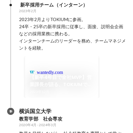
 新卒採用チーム（インターン）
2023年2月
2023年2月よりTOKIUMに参画。

24卒・25卒の新卒採用に従事し、面接、説明会企画
などの採用業務に携わる。

インターンチームのリーダーを務め、チームマネジメ
ントを経験。
wantedly.com
【新卒4年目で全社MVP】営
業課長が語る、TOKIUMで得
られる「真の営業力」と「未
2023年12月
来につながる組織づくり」と
は
横浜国立大学
教育学部　社会専攻
2020年4月
-
2024年3月