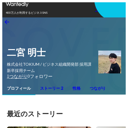
アプリを使う
400万人が利用するビジネスSNS
二宮 明士
株式会社TOKIUM / ビジネス組織開発部 採用課
新卒採用チーム
1
0
つながり
フォロワー
プロフィール
ストーリー 2
性格
つながり
最近のストーリー