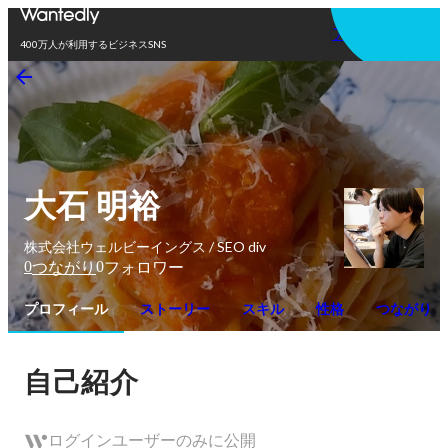
アプリを使う
400万人が利用するビジネスSNS
大石 明裕
株式会社ウェルビーイングス / SEO div
0
0
つながり
フォロワー
プロフィール
ストーリー
スキル
性格
つながり
自己紹介
ログインユーザーのみに公開