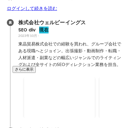
ログインして続きを読む
株式会社ウェルビーイングス
SEO div
現在
2023年10月
-
東晶貿易株式会社での経験を買われ、グループ会社で
ある現職へとジョイン。出張撮影・動画制作・転職・
人材派遣・副業などの幅広いジャンルでのライティン
グおよび全サイトのSEOディレクション業務を担当。
さらに表示
ベストセクション賞を獲得(2025
ベストセクシ
年上半期)
年下半期)
2025年7月
2024年12月