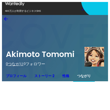
アプリを使う
400万人が利用するビジネスSNS
Akimoto Tomomi
0
0
つながり
フォロワー
プロフィール
ストーリー 2
性格
つながり