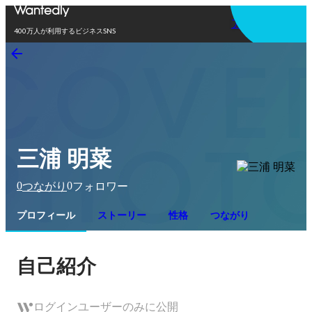
アプリを使う
400万人が利用するビジネスSNS
三浦 明菜
0
0
つながり
フォロワー
プロフィール
ストーリー
性格
つながり
自己紹介
ログインユーザーのみに公開