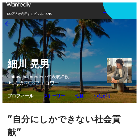
アプリを使う
400万人が利用するビジネスSNS
細川 晃男
Unitas.Inc.founder / 代表取締役
0
18
つながり
フォロワー
プロフィール
ストーリー
性格
つながり
”
自分にしかできない社会貢
”
献