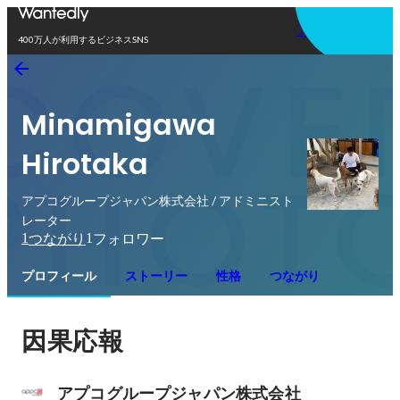
アプリを使う
400万人が利用するビジネスSNS
Minamigawa
Hirotaka
アプコグループジャパン株式会社 / アドミニスト
レーター
1
1
つながり
フォロワー
プロフィール
ストーリー
性格
つながり
因果応報
アプコグループジャパン株式会社