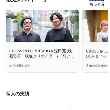
もっと見る
CROSS INTERVIEW #3 × 森田亮 (映
CROSS INT
画監督・映像クリエイター) 「想いが
(東京まじっ
つくるコミュニティとビジネススト
サー) 「一
2 months ago
3 months ago
ーリー」INTERVIEW 《更新版》
したビジネス
INTERVIEW
個人の実績