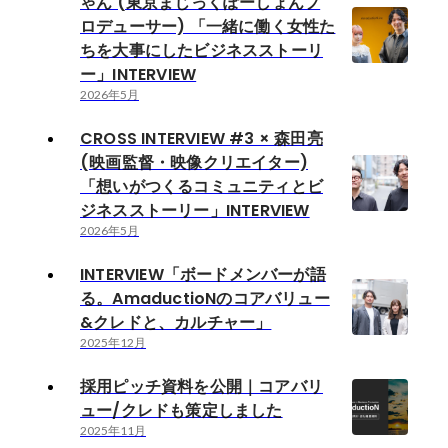
ゃん (東京まじっくぽーしょんプ
ロデューサー) 「一緒に働く女性た
ちを大事にしたビジネスストーリ
ー」INTERVIEW
2026年5月
CROSS INTERVIEW #3 × 森田亮
(映画監督・映像クリエイター)
「想いがつくるコミュニティとビ
ジネスストーリー」INTERVIEW
2026年5月
INTERVIEW「ボードメンバーが語
る。AmaductioNのコアバリュー
&クレドと、カルチャー」
2025年12月
採用ピッチ資料を公開｜コアバリ
ュー/クレドも策定しました
2025年11月