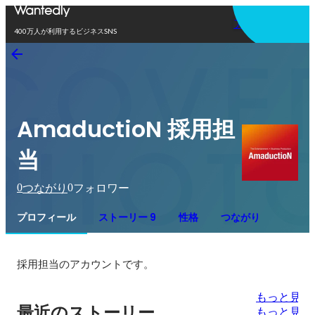
アプリを使う
400万人が利用するビジネスSNS
AmaductioN 採用担
当
0
0
つながり
フォロワー
プロフィール
ストーリー 9
性格
つながり
採用担当のアカウントです。
もっと見る
最近のストーリー
もっと見る