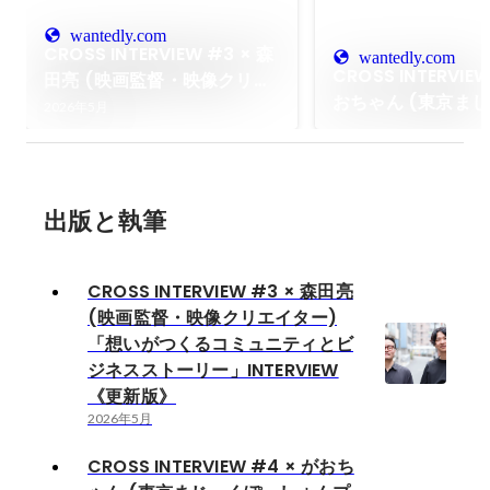
wantedly.com
CROSS INTERVIEW #3 × 森
wantedly.com
CROSS INTERVIE
田亮 (映画監督・映像クリエ
おちゃん (東京ま
イター) 「想いがつくるコミ
2026年5月
しょんプロデューサ
ュニティとビジネスストーリ
緒に働く女性たち
ー」INTERVIEW 《更新版》
たビジネスストー
INTERVIEW
出版と執筆
CROSS INTERVIEW #3 × 森田亮
(映画監督・映像クリエイター)
「想いがつくるコミュニティとビ
ジネスストーリー」INTERVIEW
《更新版》
2026年5月
CROSS INTERVIEW #4 × がおち