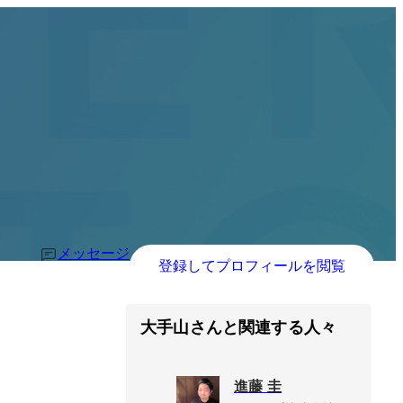
メッセージ
登録してプロフィールを閲覧
大手山さんと関連する人々
進藤 圭