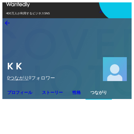
アプリを使う
400万人が利用するビジネスSNS
K K
0
0
つながり
フォロワー
プロフィール
ストーリー
性格
つながり