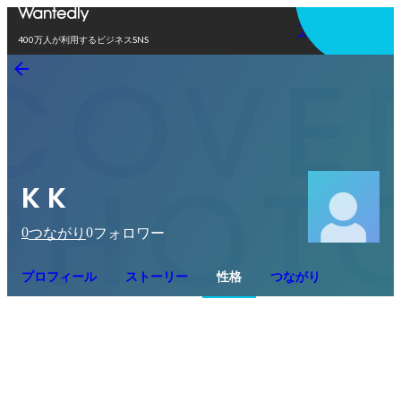
アプリを使う
400万人が利用するビジネスSNS
K K
0
0
つながり
フォロワー
プロフィール
ストーリー
性格
つながり