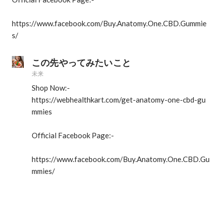
https://www.facebook.com/Buy.Anatomy.One.CBD.Gummie
s/
この先やってみたいこと
未来
Shop Now:-

https://webhealthkart.com/get-anatomy-one-cbd-gu
mmies

Official Facebook Page:-

https://www.facebook.com/Buy.Anatomy.One.CBD.Gu
mmies/