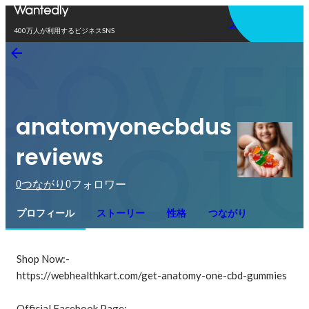
アプリを使う
400万人が利用するビジネスSNS
anatomyonecbdus
reviews
0
0
つながり
フォロワー
プロフィール
ストーリー
性格
つながり
Shop Now:-

https://webhealthkart.com/get-anatomy-one-cbd-gummies

Official Facebook Page:-
