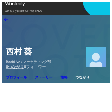
アプリを使う
400万人が利用するビジネスSNS
西村 葵
BookLive / マーケティング部
0
0
つながり
フォロワー
プロフィール
ストーリー
性格
つながり