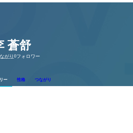
李 蒼舒
0
ながり
フォロワー
リー
性格
つながり