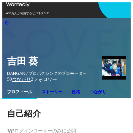
アプリを使う
400万人が利用するビジネスSNS
吉田 葵
DANGAN / プロボクシングのプロモーター
50
2
つながり
フォロワー
プロフィール
ストーリー
性格
つながり
自己紹介
ログインユーザーのみに公開