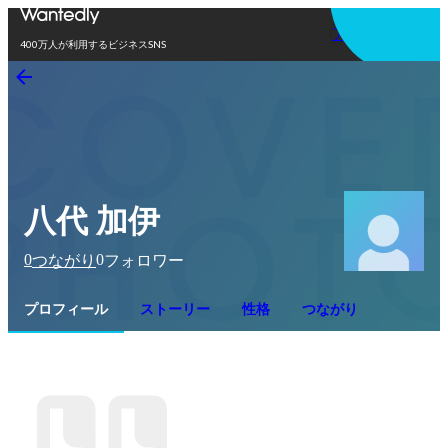
アプリを使う
400万人が利用するビジネスSNS
八代 加伊
0
0
つながり
フォロワー
プロフィール
ストーリー
性格
つながり